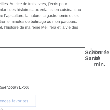
es. Autrice de trois livres, j’écris pour
ontant des histoires aux enfants, en cuisinant au
re l’apiculture, la nature, la gastronomie et les
n trente minutes de butinage où mon parcours,
 l’histoire de ma reine Mélliféra et la vie des
|
Scène
Durée
Santé
30
min.
illet pour l'Expo)
Ajouter à mes conférences favorites
s)