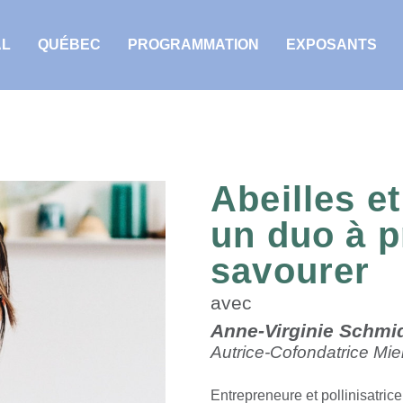
AL
QUÉBEC
PROGRAMMATION
EXPOSANTS
Abeilles et
un duo à p
savourer
avec
Anne-Virginie Schmi
Autrice-Cofondatrice Mie
Entrepreneure et pollinisatric