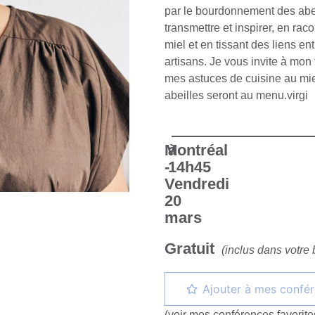
par le bourdonnement des abeill
transmettre et inspirer, en rac
miel et en tissant des liens ent
artisans. Je vous invite à mo
mes astuces de cuisine au miel,
abeilles seront au menu.virgi
Montréal
à
-
14h45
Vendredi
20
mars
Gratuit
(inclus dans votre b
(voir mes conférences favorite