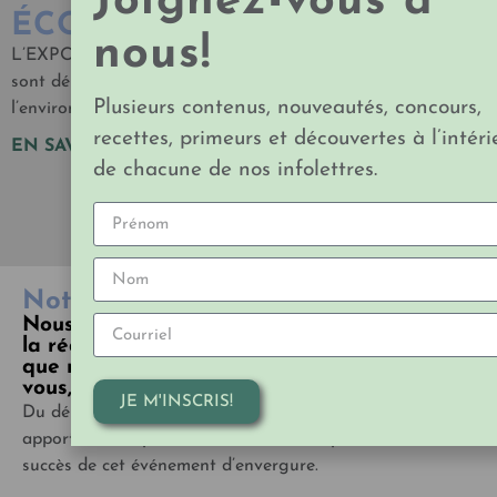
Joignez-vous à
ÉCORESPONSABILITÉ
nous!
L’EXPO est un événement grand public où tous les efforts
sont déployés pour créer un minimum d’impact sur
Plusieurs contenus, nouveautés, concours,
l’environnement!
recettes, primeurs et découvertes à l’intéri
EN SAVOIR PLUS...
de chacune de nos infolettres.
Notre équipe
Nous vous présentons l’équipe au cœur de
la réalisation de l’Expo, ce bel événement
que nous créons festif et inspirant, pour
vous, année après année!
JE M'INSCRIS!
Du début à la fin, plusieurs autres personnes nous
apportent leur précieuse collaboration pour assurer le
succès de cet événement d’envergure.