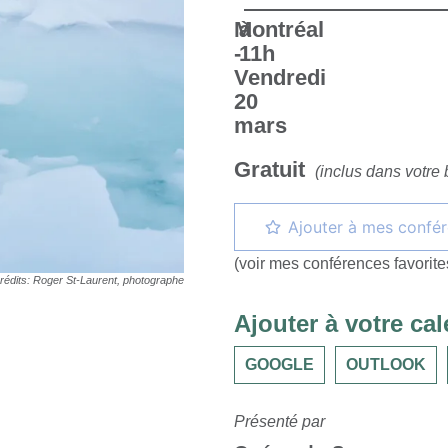
Montréal
à
-
11h
Vendredi
20
mars
Gratuit
(inclus dans votre b
(voir mes conférences favorite
rédits: Roger St-Laurent, photographe
Ajouter à votre cal
GOOGLE
OUTLOOK
Présenté par