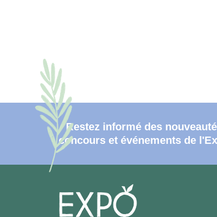
Restez informé des nouveauté
concours et événements de l'E