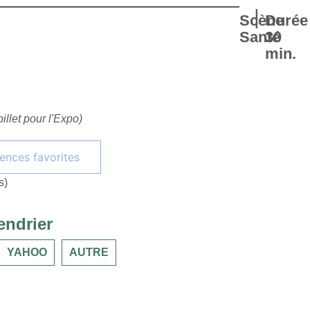
|
Scène
Durée
Santé
30
min.
illet pour l'Expo)
Ajouter à mes conférences favorites
s)
endrier
YAHOO
AUTRE