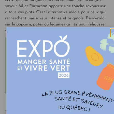
cette version au goût hors du commun. Le mélange à
saveur Ail et Parmesan apporte une touche savoureuse
à tous vos plats. C’est l’alternative idéale pour ceux qui
recherchent une saveur intense et originale. Essayez-la
sur le popcorn, pâtes ou légumes grillés pour rehausser
vos recettes en un instant.
À propos de Moulin Abénakis
BIEN PLUS qu’un moulin… Une tradition
d’excellence s’est établie dans notre moulin plus
que centenaire avec notre farine. Depuis 1981,
nous transformons une gamme de produits
alimentaires biologiques et santé destiné à une
alimentation saine et diversifiée.
MAGASINER SUR
LA BOUTIQUE DE L'EXPOSANT