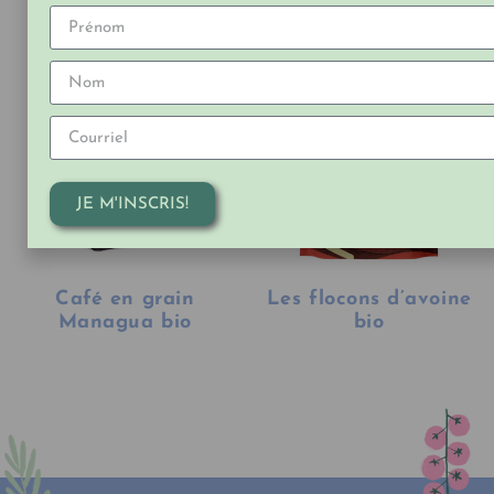
JE M'INSCRIS!
Café en grain
Les flocons d’avoine
Managua bio
bio