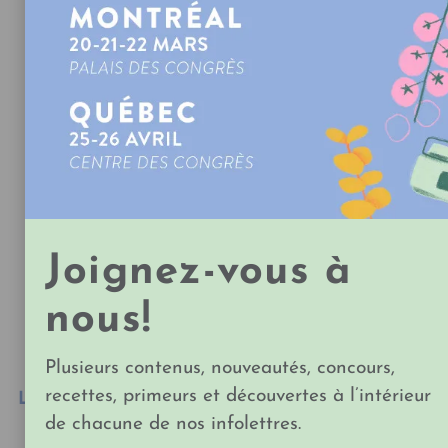
Partager
DU MÊME EXPOSANT
Joignez-vous à
nous!
Plusieurs contenus, nouveautés, concours,
recettes, primeurs et découvertes à l’intérieur
Le mélange à crêpes
Farine de KAMUT®
sarrasin biologique
Blanche – Moulin
de chacune de nos infolettres.
Abénakis