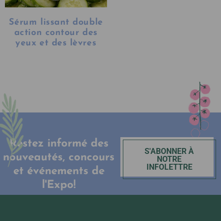
Sérum lissant double
action contour des
yeux et des lèvres
Restez informé des
S'ABONNER À
nouveautés, concours
NOTRE
INFOLETTRE
et événements de
l'Expo!