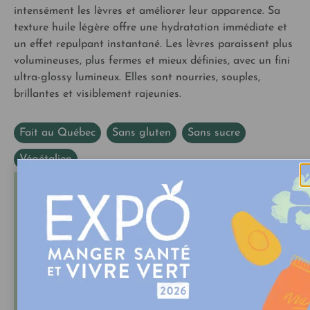
intensément les lèvres et améliorer leur apparence. Sa
texture huile légère offre une hydratation immédiate et
un effet repulpant instantané. Les lèvres paraissent plus
volumineuses, plus fermes et mieux définies, avec un fini
ultra-glossy lumineux. Elles sont nourries, souples,
brillantes et visiblement rajeunies.
Fait au Québec
,
Sans gluten
,
Sans sucre
,
Végétalien
À propos de NU•RISH
NU•RISH est une marque québécoise de beauté
nutritive fondée par la docteure en nutrition
Isabelle Huot. La marque allie performance,
naturalité et expertise scientifique en proposant
des soins et des complexes alimentaires
formulés à partir d’ingrédients actifs d’origine
naturelle riches en antioxydants. Fabriqués au