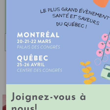
Québec, les produits NU•RISH misent sur le
pouvoir de la nutrition pour soutenir une beauté
saine et durable, de l’intérieur comme de
l’extérieur.
MAGASINER SUR
LA BOUTIQUE DE L'EXPOSANT
Partager
DU MÊME EXPOSANT
Joignez-vous à
nous!