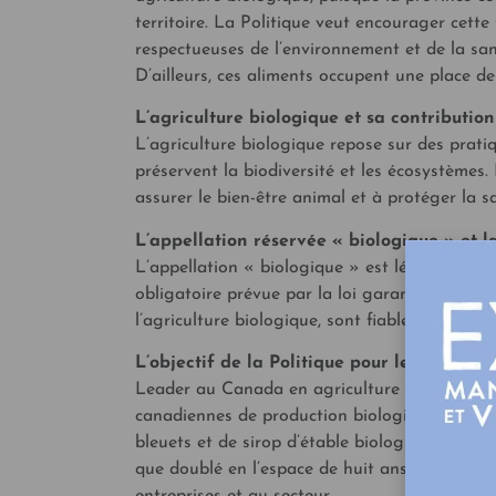
territoire. La Politique veut encourager cett
respectueuses de l’environnement et de la san
D’ailleurs, ces aliments occupent une place d
L’agriculture biologique et sa contribution
L’agriculture biologique repose sur des prati
préservent la biodiversité et les écosystèmes.
assurer le bien-être animal et à protéger la
L’appellation réservée « biologique » et la
L’appellation « biologique » est légalement 
obligatoire prévue par la loi garantit que les
l’agriculture biologique, sont fiables et conf
L’objectif de la Politique pour le secteur 
Leader au Canada en agriculture biologique,
canadiennes de production biologique. Il est
bleuets et de sirop d’étable biologiques! Le n
que doublé en l’espace de huit ans, notammen