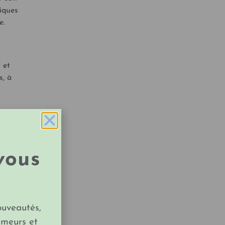
tiques
e.
 et
s, à
vous
, de
s plus
ouveautés,
imeurs et