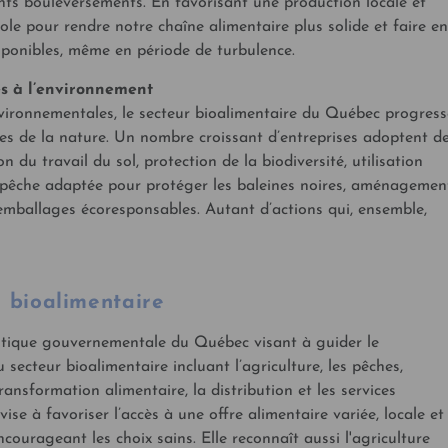
ts bouleversements. En favorisant une production locale et
ole pour rendre notre chaîne alimentaire plus solide et faire en
sponibles, même en période de turbulence.
es à l’environnement
vironnementales, le secteur bioalimentaire du Québec progress
s de la nature. Un nombre croissant d’entreprises adoptent d
n du travail du sol, protection de la biodiversité, utilisation
s, pêche adaptée pour protéger les baleines noires, aménagemen
d’emballages écoresponsables. Autant d’actions qui, ensemble,
e bioalimentaire
olitique gouvernementale du Québec visant à guider le
secteur bioalimentaire incluant l’agriculture, les pêches,
transformation alimentaire, la distribution et les services
 vise à favoriser l’accès à une offre alimentaire variée, locale et
ncourageant les choix sains. Elle reconnaît aussi l'agriculture