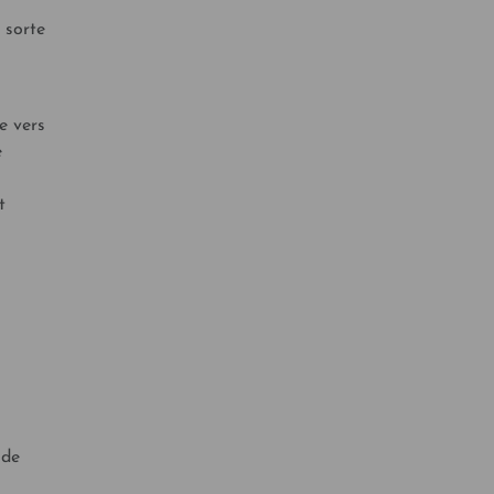
 sorte
e vers
e
t
 de