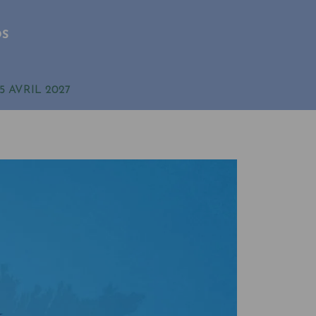
OS
5 AVRIL 2027