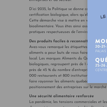
entreprises et au secteur.
D’ici 2035, la Politique se donne comme cible 
certification biologique, alors qu’elles repré
Cette démarche vise à mettre en valeur les p
bioalimentaire. Vous êtes ainsi assuré que les
pratiques respectueuses de l’environnement.
Des produits faciles à reconnaître
Avez-vous remarqué les étiquettes qui disting
aliments a pour buts de vous faire connaître le
local. Les marques Aliments du Québec ou Al
biologiques, regroupent près de 1 800 entrepr
près de 45 % du nombre d’entreprises et de pr
000 restaurants et 800 institutions privées 
faire rayonner les aliments québécois auprès 
positionnement des entreprises sur le marché q
Une sécurité alimentaire renforcée
La pandémie, les tensions commerciales et l