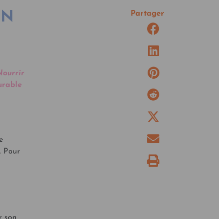
UN
Partager
Nourrir
urable
e
. Pour
r son