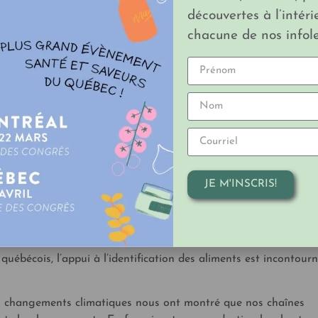
découvertes à l’intéri
d’augmenter de 20 % les superficies faisant l’objet d’une
chacune de nos infole
sentent actuellement près de 6 % de la surface agricole québécoi
ratiques qui contribuent au développement durable du secteur
 aliments que vous achetez sont à la fois sains et produits sel
uent les aliments du Québec? L’identification de la provenanc
s produits locaux, de faciliter leur repérage et de stimuler l’a
iments préparés au Québec, de même que leurs déclinaisons
JE M'INSCRIS!
ises et plus de 28 000 produits. Cela représente des hausses d
ès de 33 % du nombre de produits vérifiés depuis 2018. Plus de
et publiques ont adhéré aux programmes de reconnaissance vis
des consommateurs. Pour favoriser l’achat local et le
uébécois, l’appui à l’identification des aliments est incontourn
es changements climatiques nous ont montré que nos chaînes