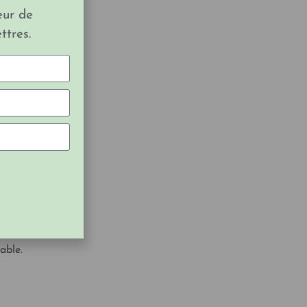
eur de
ttres.
se.
on des
e des
chat
e
 1
ant à
able.