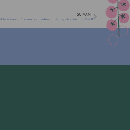
SUIVANT
ible à tous grâce aux webinaires gratuits présentés par Vitoli