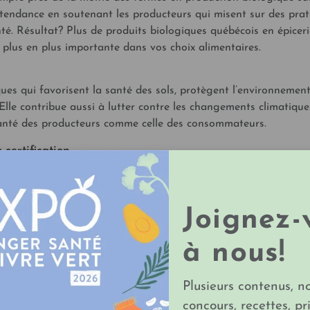
e tendance en soutenant les producteurs qui misent sur des pra
té. Résultat? Plus de produits biologiques québécois en épiceri
e plus en plus importante dans vos choix alimentaires.
ques qui favorisent la santé des sols, protègent l’environnement
 Elle contribue aussi à lutter contre les changements climatique
 santé des producteurs comme celle des consommateurs.
 certification
contrôlée au Québec depuis l’année 2000. La certification
 produits bioalimentaires d’appellation, y compris ceux issus de
ormes aux normes et aux exigences établies.
Joignez-
biologique
 le Québec compte près de 50 % des entreprises agricoles
à nous!
 même chef de file mondial dans les productions de canneberges
ombre de fermes détenant la certification biologique a d’ailleur
Plusieurs contenus, n
t grâce à la Politique et aux mesures d’appui offertes aux
concours, recettes, pr