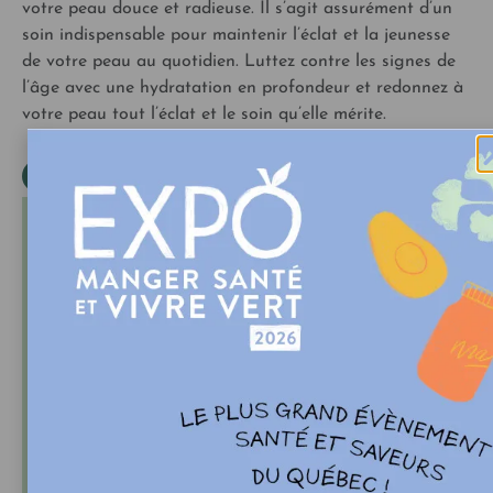
votre peau douce et radieuse. Il s’agit assurément d’un
soin indispensable pour maintenir l’éclat et la jeunesse
de votre peau au quotidien. Luttez contre les signes de
l’âge avec une hydratation en profondeur et redonnez à
votre peau tout l’éclat et le soin qu’elle mérite.
Fait au Québec
,
Végétalien
À propos de Maison d'Herbes
Maison d’Herbes propose des produits naturels
faits ici, formulés à partir du chanvre reconnu
pour ses effets sur l’équilibre et le bien-être.
Utilisé pour favoriser l’apaisement, soutenir le
corps et accompagner la récupération, le
chanvre est au cœur de notre offre : produits
alimentaires, soins de la peau et du corps, thés
et chandelles d’ambiance. Des produits simples,
efficaces et pensés pour le quotidien.