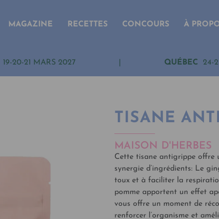
MAGAZINE
RECETTES
CONCOURS
À PROP
19-20-21 MARS 2027
|
QUÉBEC
24-2
TISANE ANT
MAISON D'HERBES
Cette tisane antigrippe offre
synergie d’ingrédients: Le gin
toux et à faciliter la respirat
pomme apportent un effet apai
vous offre un moment de réco
renforcer l’organisme et amél