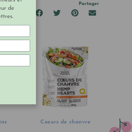
imeurs et
Partager
eur de
ttres.
ins
Coeurs de chanvre