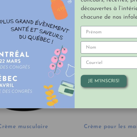
concours, recettes, pr
découvertes à l’intéri
chacune de nos infole
DU MÊME EXPOSANT
JE M'INSCRIS!
Crème musculaire
Crème pour les ma