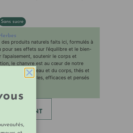
Sans sucre
Herbes
es produits naturels faits ici, formulés à
pour ses effets sur l’équilibre et le bien-
r l’apaisement, soutenir le corps et
ion, le chanvre est au cœur de notre
res, soins de la peau et du corps, thés et
s produits simples, efficaces et pensés
vous
ER SUR
 L'EXPOSANT
ouveautés,