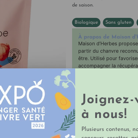
de saison.
Biologique
,
Sans gluten
,
À propos de Maison d'
Maison d’Herbes propose d
partir du chanvre reconnu 
être. Utilisé pour favorise
accompagner la récupérat
offre : produits alimentai
chandelles d’ambiance. De
pour le quotidien.
Joignez-
MAGASIN
à nous!
LA BOUTIQUE DE
Plusieurs contenus, n