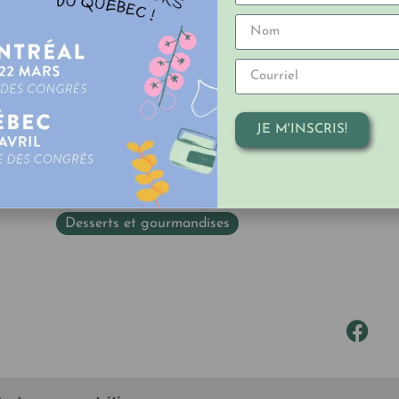
Sortir du micro-ondes et laisser tempérer compl
Dans un robot culinaire, mettre le tofu mou, le be
Ajouter le chocolat fondu. Pulser jusqu’à l’obte
Verser dans des ramequins. Mettre au réfrigérat
mousse soit froide).
Sortir du réfrigérateur. Servir et déguster!
JE M'INSCRIS!
e
Vous pouvez également assaisonner votre mousse au c
de la cardamome, de la muscade, du piment d’Espelet
tous les coups!
Desserts et gourmandises