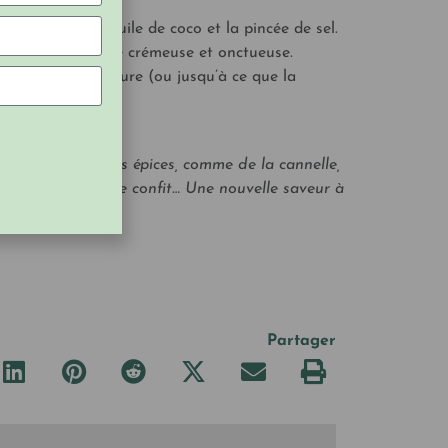
ètement.
urre de noix, l’huile de coco et la pincée de sel.
ntion d’une texture crémeuse et onctueuse.
eur pendant 1 heure (ou jusqu’à ce que la
hocolat avec des épices, comme de la cannelle,
te, du gingembre confit… Une nouvelle saveur à
Partager