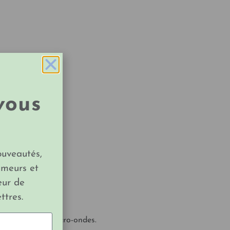
vous
ouveautés,
imeurs et
eur de
ttres.
 doucement au micro-ondes.