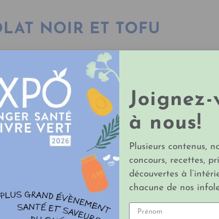
LAT NOIR ET TOFU
Joignez-
à nous!
Plusieurs contenus, n
concours, recettes, pr
découvertes à l’intéri
chacune de nos infole
Préparation
Dans un bol, mettre le chocolat et faire fondre