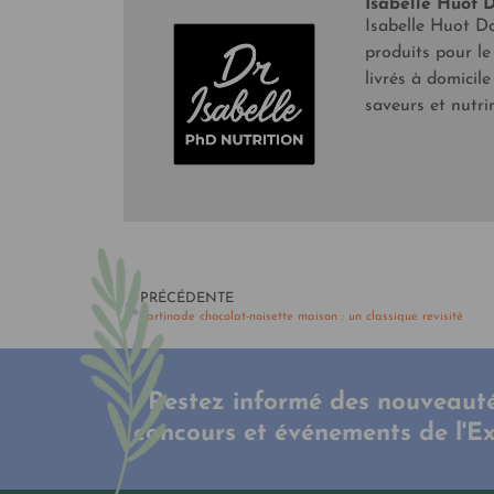
Isabelle Huot D
Isabelle Huot Do
produits pour le
livrés à domicil
saveurs et nutri
PRÉCÉDENTE
Tartinade chocolat-noisette maison : un classique revisité
Restez informé des nouveauté
concours et événements de l'E