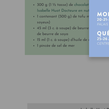
300 g (1 ½ tasse) de
chocolat noir 70 %
Isabelle Huot Docteure en nutrition
1 contenant (500 g) de tofu mou (ou
soyeux)
45 ml (3 c. à soupe) de beurre de noix ou
de beurre de soya
15 ml (1 c. à soupe) d’huile de coco fondu
1 pincée de sel de mer