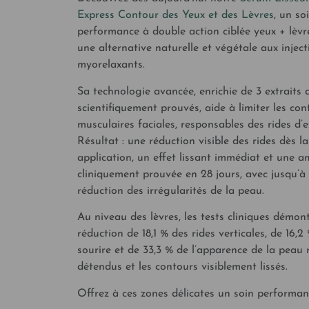
Express Contour des Yeux et des Lèvres
, un so
performance à double action ciblée yeux + lèv
une alternative naturelle et végétale aux inject
myorelaxants.
Sa technologie avancée, enrichie de 3 extraits d
scientifiquement prouvés, aide à limiter les con
musculaires faciales, responsables des rides d’e
Résultat : une réduction visible des rides dès l
application, un effet lissant immédiat et une a
cliniquement prouvée en 28 jours, avec jusqu’à
réduction des irrégularités de la peau.
Au niveau des lèvres, les tests cliniques démon
réduction de 18,1 % des rides verticales, de 16,2
sourire et de 33,3 % de l’apparence de la peau r
détendus et les contours visiblement lissés.
Offrez à ces zones délicates un soin performant