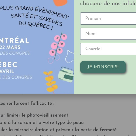
chacune de nos infole
vibration, il associe précision, effet frais et massage stimulan
 microcirculation.
tanée et respecter le microbiome
x, sans gluten
JE M'INSCRIS!
ur des yeux et des lèvres
 renforcent l’efficacité :
r limiter le photovieillissement
té à la saison et à votre type de peau
er la microcirculation et prévenir la perte de fermeté