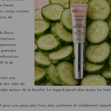
in haute
res, conçu comme
ions de
e fleurs
tractions
xpression.
a première
mélioration
 16 % de
trent une
 % des rides du
idée autour de la bouche. Le regard paraît plus jeune, les trait
 pour une peau plus lisse, plus uniforme et visiblement rajeuni