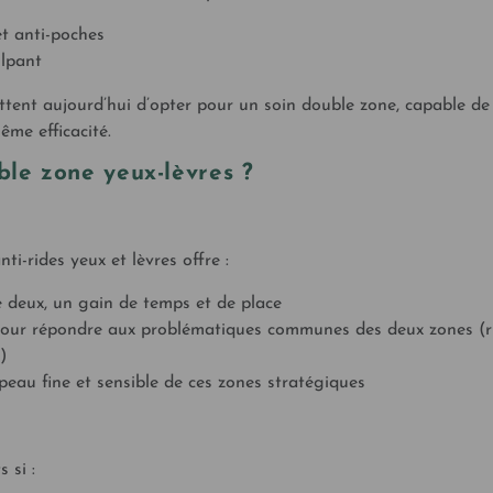
t anti-poches
ulpant
ent aujourd’hui d’opter pour un soin double zone, capable de
me efficacité.
ble zone yeux-lèvres ?
i-rides yeux et lèvres offre :
de deux, un gain de temps et de place
 pour répondre aux problématiques communes des deux zones (r
)
 peau fine et sensible de ces zones stratégiques
 si :