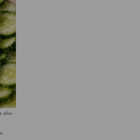
s plus
e.