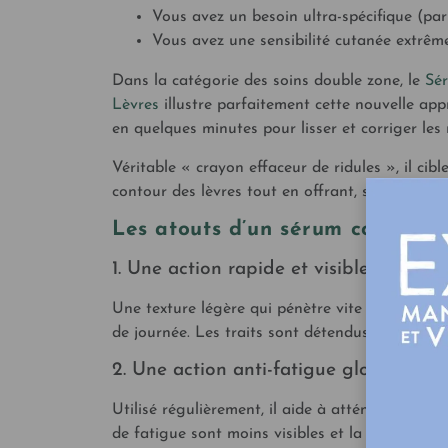
Vous avez un besoin ultra-spécifique (par
Vous avez une sensibilité cutanée extrêm
Dans la catégorie des soins double zone, le
Sér
Lèvres
illustre parfaitement cette nouvelle app
en quelques minutes pour lisser et corriger les
Véritable « crayon effaceur de ridules », il cible
contour des lèvres tout en offrant, sur le long 
Les atouts d’un sérum contour d
1. Une action rapide et visible
Une texture légère qui pénètre vite et un effe
de journée. Les traits sont détendus, le regard 
2. Une action anti-fatigue globale
Utilisé régulièrement, il aide à atténuer poches 
de fatigue sont moins visibles et la peau gagn