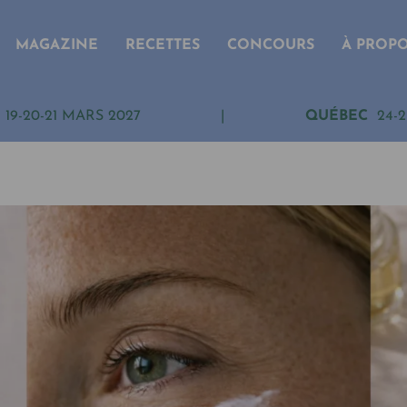
MAGAZINE
RECETTES
CONCOURS
À PROP
19-20-21 MARS 2027
|
QUÉBEC
24-2