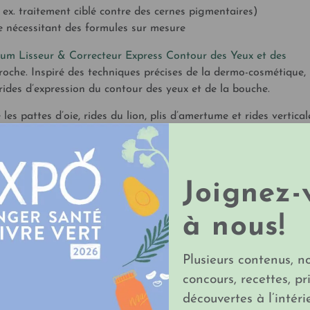
 ex. traitement ciblé contre des cernes pigmentaires)
e nécessitant des formules sur mesure
um Lisseur & Correcteur Express Contour des Yeux et des
roche. Inspiré des techniques précises de la dermo-cosmétique, i
 rides d’expression du contour des yeux et de la bouche.
 les pattes d’oie, rides du lion, plis d’amertume et rides vertica
terme, un effet raffermissant et éclat.
es yeux et lèvres efficace
Joignez-
t lissant en quelques minutes : idéal avant un événement ou en
à nous!
et le sourire paraissent reposés.
Plusieurs contenus, n
concours, recettes, pr
et cernes, lisser le grain de peau et raviver l’éclat naturel. Les
découvertes à l’intéri
e en fermeté.