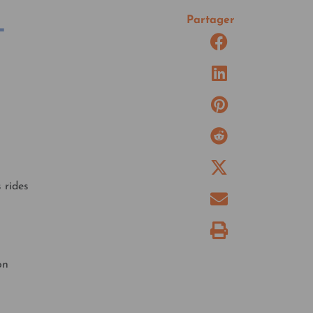
L
Partager
 rides
on