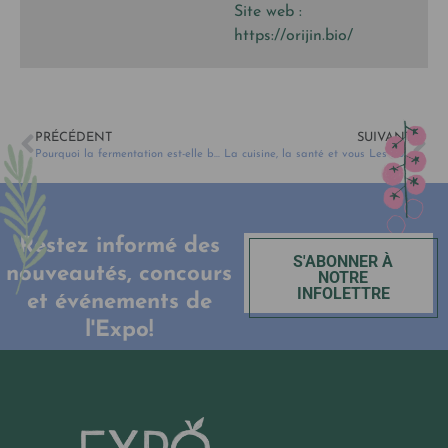
Site web :
https://orijin.bio/
PRÉCÉDENT
SUIVANT
Pourquoi la fermentation est-elle bonne pour nous?
La cuisine, la santé et vous Les bonnes pratiques à adopter
Restez informé des
S'ABONNER À
nouveautés, concours
NOTRE
INFOLETTRE
et événements de
l'Expo!