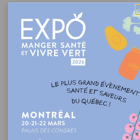
Le potentiel de rendement de la fibre
Dans certains pays comme la France, le défibrage de
la paille est la principale fonction visée à ce jour dans
le domaine de la construction afin de proposer des
produits d’isolation naturelle avec le chanvre. Au
Canada, c’est le contraire, la production de graine
pour le secteur alimentaire arrive au premier rang.
La précocité
Un critère essentiel, quel que soit le pays. Il permet de
choisir une variété en fonction de la zone
géographique et des caractéristiques climatiques de
façon à optimiser la date de récolte et le stade
objectif de la plante.
La résistance à certaines maladies
Comme la culture du chanvre requiert peu de