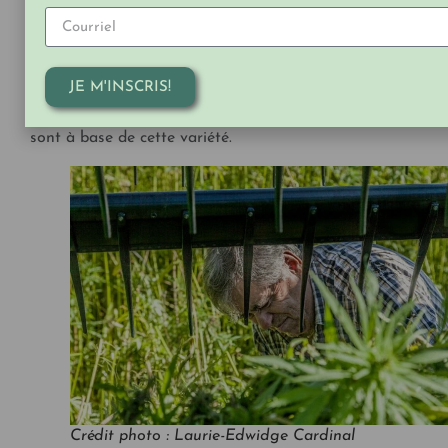
québécois ?
Pour cette récolte, le cultivar ANKA a offert un
rendement supérieur en oméga-3 et 6 et de par sa
JE M'INSCRIS!
capacité à s’adapter au climat québécois. Les produits
alimentaires
Orijin
, soit les
graines
, l’
huile
et la
farine
,
sont à base de cette variété.
Crédit photo : Laurie-Edwidge Cardinal