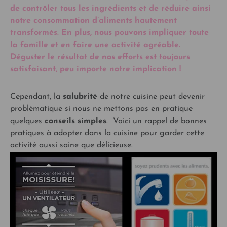
de contrôler tous les ingrédients et de réduire ainsi
notre consommation d’aliments hautement
transformés. En plus, nous pouvons impliquer toute
la famille et en faire une activité agréable.
Déguster le résultat de nos efforts est toujours
satisfaisant, peu importe notre implication !
Cependant, la
salubrité
de notre cuisine peut devenir
problématique si nous ne mettons pas en pratique
quelques
conseils simples
. Voici un rappel de bonnes
pratiques à adopter dans la cuisine pour garder cette
activité aussi saine que délicieuse.