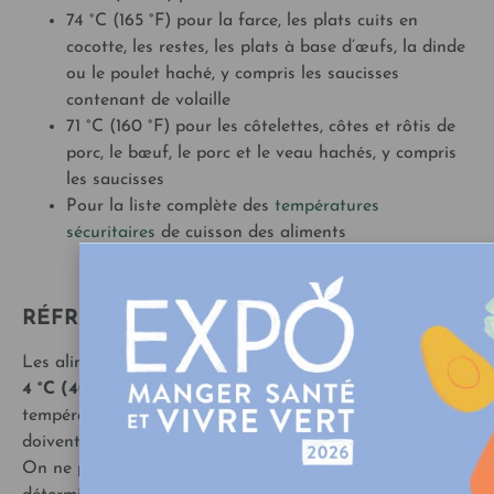
74 °C (165 °F) pour la farce, les plats cuits en
cocotte, les restes, les plats à base d’œufs, la dinde
ou le poulet haché, y compris les saucisses
contenant de volaille
71 °C (160 °F) pour les côtelettes, côtes et rôtis de
porc, le bœuf, le porc et le veau hachés, y compris
les saucisses
Pour la liste complète des
températures
sécuritaires
de cuisson des aliments
RÉFRIGÉREZ
Les aliments froids doivent rester au froid donc sous les
4 °C (40 °F
). Les aliments périssables laissés à la
température de la pièce pendant plus de
2 heures
doivent être jetés.
On ne peut se fier
ni à la couleur
,
ni au goût
pour