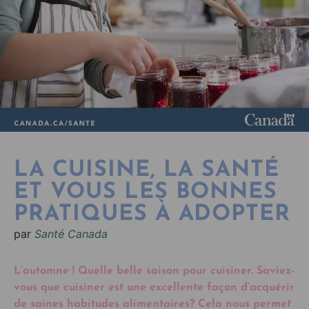
LA CUISINE, LA SANTÉ
ET VOUS LES BONNES
PRATIQUES À ADOPTER
par
Santé Canada
L
’automne
! Quelle belle saison pour cuisiner. Saviez-
vous que
cuisiner
est une excellente façon d’acquérir
de saines habitudes alimentaires? Cela nous permet