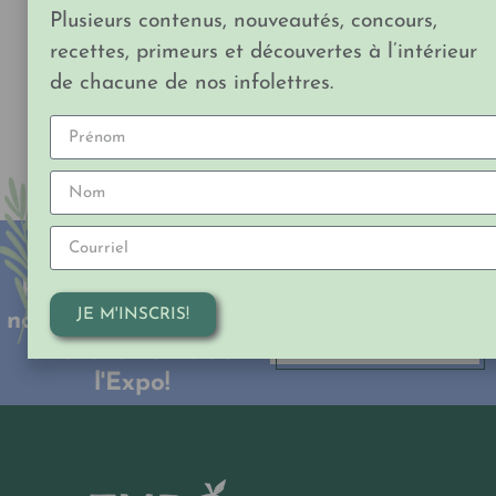
Plusieurs contenus, nouveautés, concours,
recettes, primeurs et découvertes à l’intérieur
CAFÉ EN GRAIN MANAGUA BIO
de chacune de nos infolettres.
par Moulin Abénakis
Restez informé des
S'ABONNER À
JE M'INSCRIS!
nouveautés, concours
NOTRE
INFOLETTRE
et événements de
l'Expo!