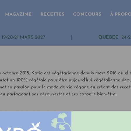
MAGAZINE
RECETTES
CONCOURS
À PROP
19-20-21 MARS 2027
|
QUÉBEC
24-2
 octobre 2018. Katia est végétarienne depuis mars 2016 où ell
ntation 100% végétale pour être aujourd’hui végétalienne depu
nsmet sa passion pour le mode de vie végane en créant des recet
en partageant ses découvertes et ses conseils bien-être.