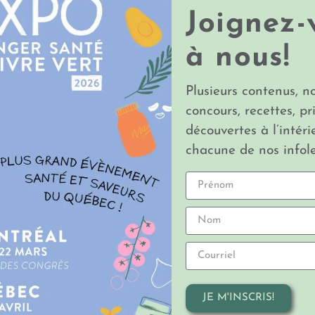
Joignez-
à nous!
Plusieurs contenus, n
concours, recettes, pr
découvertes à l’intéri
chacune de nos infole
LA MEILLEURE
LA MEILLEURE
OURTIÈRE VÉGANE
TOURTIÈRE VÉGA
par Katia Bricka
par Katia Bricka
JE M'INSCRIS!