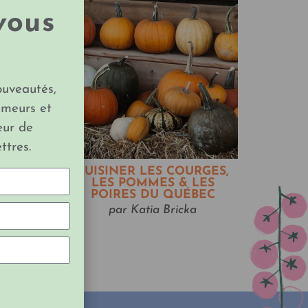
vous
ouveautés,
imeurs et
eur de
ttres.
CUISINER LES COURGES,
NE
LES POMMES & LES
POIRES DU QUÉBEC
par Katia Bricka