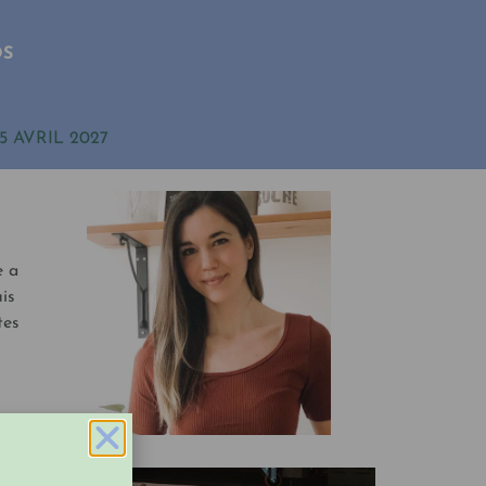
OS
5 AVRIL 2027
e a
is
tes