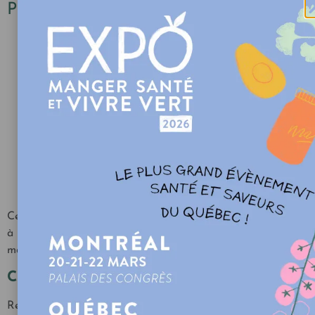
Préparation
Il faut d’abord passer tous les ingrédients pour la
croûte au robot et réserver.
Ensuite, on passe tous les ingrédients pour la
tartinade choco-noisettes dans le robot aussi.
Dans un plat de pyrex, étendre en étages la croûte,
suivi de la tartinade choco-noisettes « et terminer par
le chocolat fondu sur le dessus.
Laisser refroidir et figer, puis partager avec ceux
qu’on aime (et s’en garder pour soi aussi! Hi! Hi!)
Ces petites boules de joie chocolatées et noisettées passent
à l’histoire de NousRire… Et au-delà! À toi de découvrir
maintenant!
Contexte
Renée, une rieuse bénévole infiniment généreuse de son