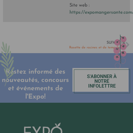
Site web :
https://expomangersante.com
SUIVANTE
Rosette de racines et de tempeh rôti
Restez informé des
S'ABONNER À
nouveautés, concours
NOTRE
INFOLETTRE
et événements de
l'Expo!