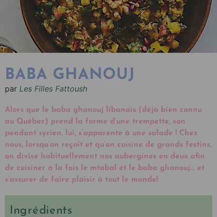
BABA GHANOUJ
par
Les Filles Fattoush
Alors que le baba ghanouj libanais (déjà bien connu
au Québec) prend la forme d’une trempette, son
pendant syrien, lui, s’apparente à une salade ! Chez
nous, lorsqu’on reçoit et qu’on cuisine de grands festins,
on divise habituellement nos aubergines en deux afin
de cuisiner à la fois le mtabal et le baba ghanouj… et
s’assurer de faire plaisir à tout le monde!
Ingrédients