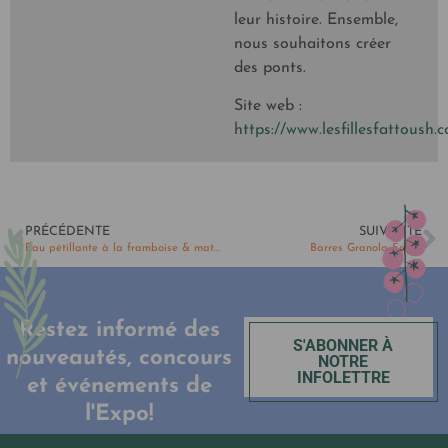
leur histoire. Ensemble,
nous souhaitons créer
des ponts.
Site web :
https://www.lesfillesfattoush.
PRÉCÉDENTE
SUIVANTE
Eau pétillante à la framboise & matcha fouetté
Barres Granola Santé
Restez informé des
S'ABONNER À
nouveautés, concours
NOTRE
INFOLETTRE
et événements de
l'Expo!