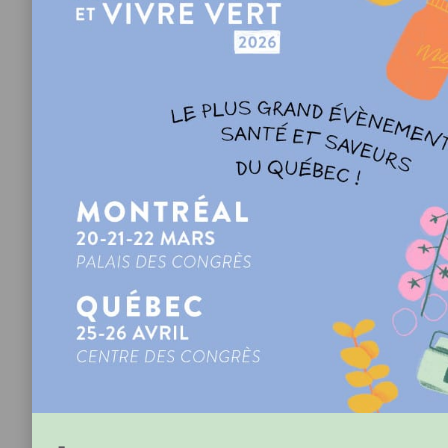
les ingrédients. Réserver.
Préchauffer le barbecue ou le four à gril (broil).
À l’aide d’une fourchette, percer les aubergines et les
déposer directement sur la grille du barbecue ou du
four.
Les faire griller environ 20 minutes (en les retournant
de temps à autre) ou jusqu’à ce qu’elles soient
noircies.
Retirer les aubergines chaudes et les mettre aussitôt
dans un plat couvert d’une pellicule plastique ou dans
un sac refermable pendant 10 minutes (ce bain de
vapeur les rendra plus faciles à peler). Retirer et jeter
la pelure.
Sur une planche à découper, écraser la chair des
aubergines avec le dos d’un couteau jusqu’à
l’obtention d’une purée grossière (et non lisse).
Dans un bol, mélanger les oignons verts, la tomate, le
poivron jaune et le persil. Ajouter la purée
d’aubergines et verser la vinaigrette. Bien mélanger