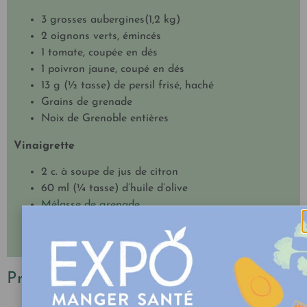
3 grosses aubergines(1,2 kg)
2 oignons verts, émincés
1 tomate, coupée en dés
1 poivron jaune, coupé en dés
13 g (½ tasse) de persil frisé, haché
Grains de grenade
Noix de Grenoble entières
Vinaigrette
2 c. à soupe de jus de citron
60 ml (¼ tasse) d’huile d’olive
Mélasse de grenade
Préparation
Préparer la vinaigrette. Dans un bol, mélanger tous