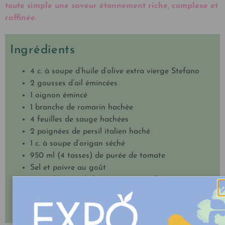
toute simple une saveur étonnement riche, complexe et
raffinée.
Ingrédients
4 c. à soupe d’huile d’olive extra vierge Stefano
2 gousses d’ail émincées
1 oignon émincé
1 branche de romarin hachée
4 feuilles de sauge hachées
2 poignées de persil italien haché
1 c. à soupe d’origan séché
950 ml (4 tasses) de purée de tomate
Sel et poivre au goût
240 ml (1 tasse) de crème 35 % M.G.
55 g (1/2 tasse) de fromage parmigiano reggiano
râpé