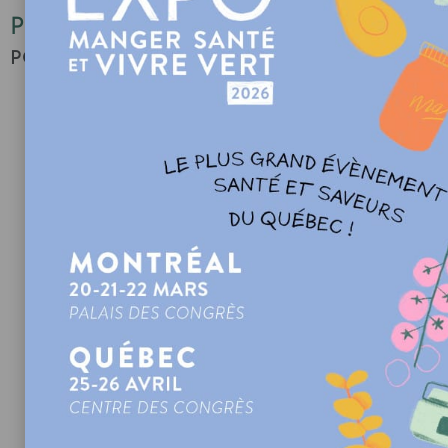
Préparation
POUR LA PÂTE
Dans le bol d’un batteur sur socle muni de la palette,
mélanger la semoule de blé dur, la ricotta et l’œuf
pendant quelques minutes ou jusqu’à ce que la pâte
soit homogène. La pâte ne devrait pas être dure ni
collante.
Former une boule avec la pâte, l’envelopper d’une
pellicule de plastique ou d’un linge à vaisselle propre
et la laisser reposer 30 minutes.
Couper la pâte en petites portions et former des
rondins d’environ un cm (½ po.).
Couper les rondins en petits morceaux d’environ un
centimètre.
Façonnez les cavatelli en passant les morceaux de
pâte sur une planche en bois rainurée prévue à cet
effet. (Il est aussi possible de façonner les cavatelli