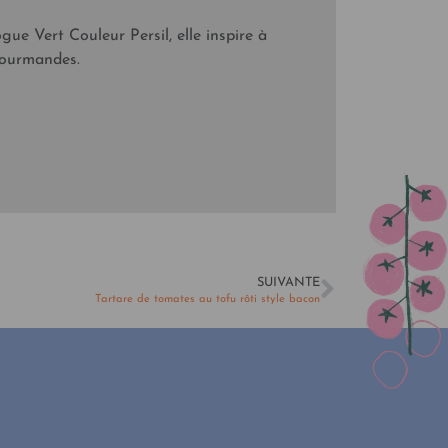
gue Vert Couleur Persil, elle inspire à
 gourmandes.
SUIVANTE
Tartare de tomates au tofu rôti style bacon