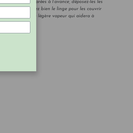
i elles sont préparées à l’avance, déposez-les les
midifié. Refermez bien le linge pour les couvrir
 tissu créeront une légère vapeur qui aidera à
ent.