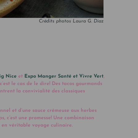
Crédits photos Laura G. Diaz
ig Nice
et
Expo Manger Santé et Vivre Vert
,
c’est le cas de le dire! Des tacos gourmands
ntrent la convivialité des classiques
ionnel et d’une sauce crémeuse aux herbes
ups, c’est une promesse! Une combinaison
o en véritable voyage culinaire.