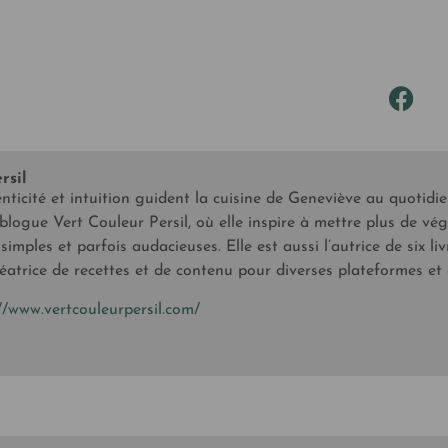
rsil
enticité et intuition guident la cuisine de Geneviève au quotidi
blogue Vert Couleur Persil, où elle inspire à mettre plus de vég
 simples et parfois audacieuses. Elle est aussi l’autrice de six 
réatrice de recettes et de contenu pour diverses plateformes et 
//www.vertcouleurpersil.com/