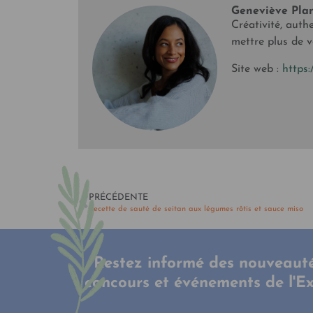
Geneviève Pla
Créativité, authe
mettre plus de v
Site web :
https:
PRÉCÉDENTE
Recette de sauté de seitan aux légumes rôtis et sauce miso
Restez informé des nouveauté
concours et événements de l'E