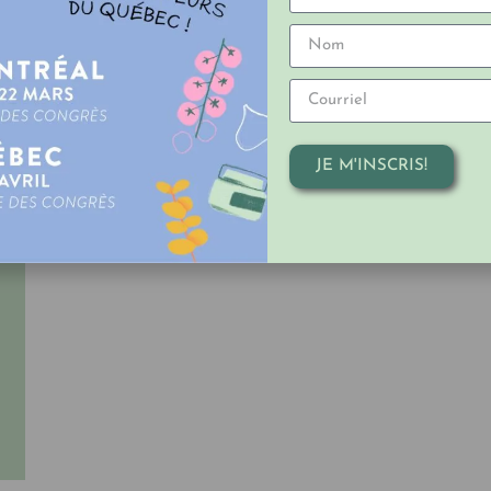
Pour conserver les tortillas chaudes et souples, même s
unes sur les autres dans un linge propre légèrement hu
entièrement. La chaleur des tortillas et l’humidité du
garder leur texture tendre et à éviter qu’elles ne sèch
Plats principaux
JE M'INSCRIS!
ar