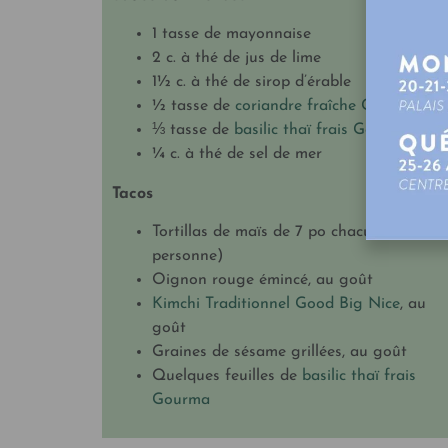
1 tasse de mayonnaise
2 c. à thé de jus de lime
1½ c. à thé de sirop d’érable
½ tasse de
coriandre fraîche Gourma
⅓ tasse de
basilic thaï frais Gourma
¼ c. à thé de sel de mer
Tacos
Tortillas de maïs de 7 po chacun (2 à 3 p
personne)
Oignon rouge émincé, au goût
Kimchi Traditionnel Good Big Nice
, au
goût
Graines de sésame grillées, au goût
Quelques feuilles de
basilic thaï frais
Gourma