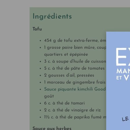
Ingrédients
Tofu
454 g de tofu extra-ferme, émiétté
1 grosse poire bien mûre, coupée en
quartiers et épépinée
3 c. à soupe d’huile de cuisson végétale
5 c. à thé de pâte de tomates
2 gousses d’ail, pressées
1 morceau de gingembre frais (2,5 po)
Sauce piquante kimchili Good Big Nice
, 
goût
6 c. à thé de tamari
2 c. à thé de vinaigre de riz
1½ c. à thé de paprika fumé moulu
Sauce aux herbes