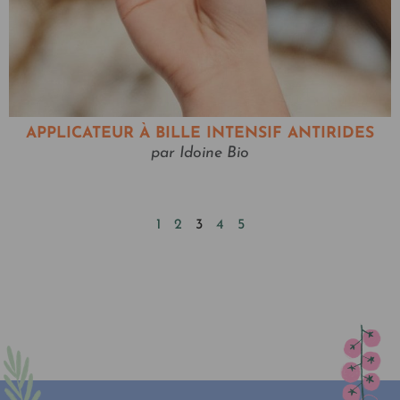
APPLICATEUR À BILLE INTENSIF ANTIRIDES
par Idoine Bio
1
2
3
4
5