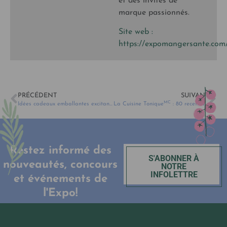
et des invités de
marque passionnés.
Site web :
https://expomangersante.com
PRÉCÉDENT
SUIVANT
MC
Idées cadeaux emballantes excitantes à déballer!
La Cuisine Tonique
: 80 recettes pour renforcer la santé de son microbiote
Restez informé des
S'ABONNER À
nouveautés, concours
NOTRE
INFOLETTRE
et événements de
l'Expo!