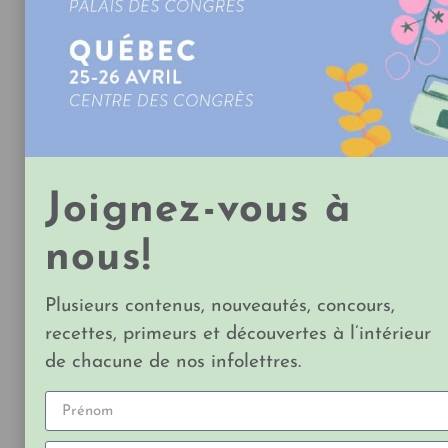
«DINDE» VÉGÉE AU FRUIT DU
JACQUIER
CHA'S ORGANICS
Joignez-vous à
nous!
Plusieurs contenus, nouveautés, concours,
recettes, primeurs et découvertes à l’intérieur
Un petit lutin nous a dit que c’était vraiment
de chacune de nos infolettres.
délicieux !
VOIR LA RECETTE