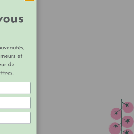
vous
ouveautés,
imeurs et
eur de
ttres.