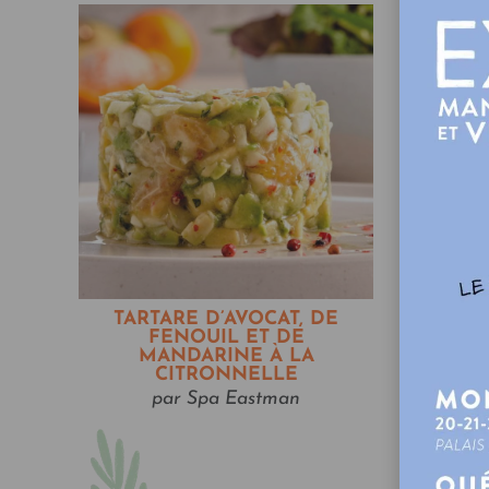
TARTARE D’AVOCAT, DE
FENOUIL ET DE
MANDARINE À LA
CITRONNELLE
par Spa Eastman