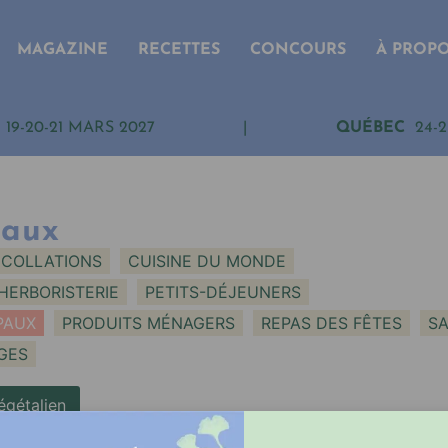
MAGAZINE
RECETTES
CONCOURS
À PROP
19-20-21 MARS 2027
|
QUÉBEC
24-2
paux
COLLATIONS
CUISINE DU MONDE
HERBORISTERIE
PETITS-DÉJEUNERS
PAUX
PRODUITS MÉNAGERS
REPAS DES FÊTES
S
GES
égétalien